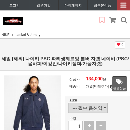
로그인
회원가입
마이페이지
최근본상품
NIKE
Jacket & Jersey
0
세일 [해외] 나이키 PSG 파리생제르망 봄버 자켓 네이비 (PSG/
음바페/이강인/나이키점퍼/가을자켓)
134,000
상품가
원
배송비
개별(비례추가)
관련상품
SIZE
수량