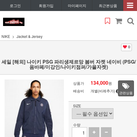
로그인
회원가입
마이페이지
최근본상품
NIKE
Jacket & Jersey
0
세일 [해외] 나이키 PSG 파리생제르망 봄버 자켓 네이비 (PSG/
음바페/이강인/나이키점퍼/가을자켓)
134,000
상품가
원
배송비
개별(비례추가)
관련상품
SIZE
수량