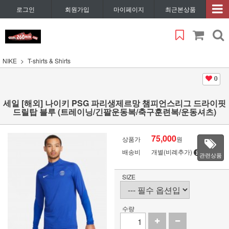
로그인
회원가입
마이페이지
최근본상품
NIKE
T-shirts & Shirts
0
세일 [해외] 나이키 PSG 파리생제르망 챔피언스리그 드라이핏
드릴탑 블루 (트레이닝/긴팔운동복/축구훈련복/운동셔츠)
75,000
상품가
원
배송비
개별(비례추가)
관련상품
SIZE
수량