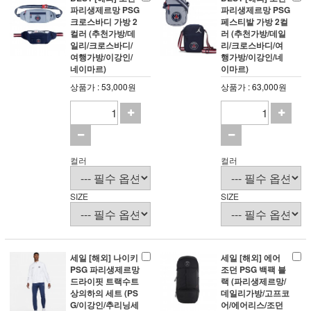
파리생제르망 PSG
파리생제르망 PSG
크로스바디 가방 2
페스티발 가방 2컬
컬러 (추천가방/데
러 (추천가방/데일
일리/크로스바디/
리/크로스바디/여
여행가방/이강인/
행가방/이강인/네
네이마르)
이마르)
상품가 : 53,000원
상품가 : 63,000원
컬러
컬러
SIZE
SIZE
세일 [해외] 나이키
세일 [해외] 에어
PSG 파리생제르망
조던 PSG 백팩 블
드라이핏 트랙수트
랙 (파리생제르망/
상의하의 세트 (PS
데일리가방/고프코
G/이강인/추리닝세
어/에어리스/조던