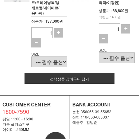
트/트레이닝복/생
백팩/이강인)
제르맹/네이마르/
상품가 : 68,800원
음바페)
적립금 : 400원
상품가 : 137,000원
SIZE
SIZE
선택상품 장바구니 담기
CUSTOMER CENTER
BANK ACCOUNT
1800-7590
농협 356065-39-55653
신한 110-363-685037
평일 11:00 - 16:00
예금주 : 김범준
카톡 플러스친구
아이디 : 260MM