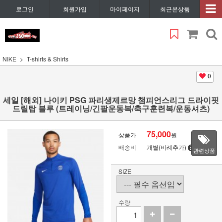
로그인
회원가입
마이페이지
최근본상품
NIKE
T-shirts & Shirts
0
세일 [해외] 나이키 PSG 파리생제르망 챔피언스리그 드라이핏
드릴탑 블루 (트레이닝/긴팔운동복/축구훈련복/운동셔츠)
75,000
상품가
원
배송비
개별(비례추가)
관련상품
SIZE
수량