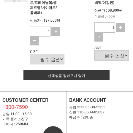
트/트레이닝복/생
백팩/이강인)
제르맹/네이마르/
상품가 : 68,800원
음바페)
적립금 : 400원
상품가 : 137,000원
SIZE
SIZE
선택상품 장바구니 담기
CUSTOMER CENTER
BANK ACCOUNT
1800-7590
농협 356065-39-55653
신한 110-363-685037
평일 11:00 - 16:00
예금주 : 김범준
카톡 플러스친구
아이디 : 260MM