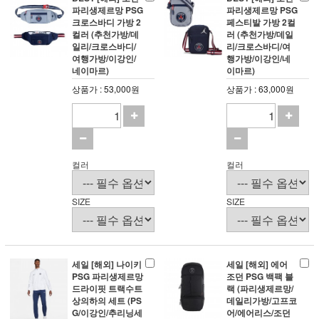
파리생제르망 PSG
파리생제르망 PSG
크로스바디 가방 2
페스티발 가방 2컬
컬러 (추천가방/데
러 (추천가방/데일
일리/크로스바디/
리/크로스바디/여
여행가방/이강인/
행가방/이강인/네
네이마르)
이마르)
상품가 : 53,000원
상품가 : 63,000원
컬러
컬러
SIZE
SIZE
세일 [해외] 나이키
세일 [해외] 에어
PSG 파리생제르망
조던 PSG 백팩 블
드라이핏 트랙수트
랙 (파리생제르망/
상의하의 세트 (PS
데일리가방/고프코
G/이강인/추리닝세
어/에어리스/조던