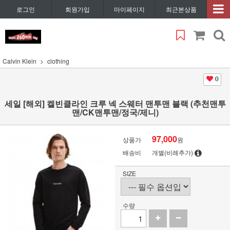
로그인
회원가입
마이페이지
최근본상품
Calvin Klein
clothing
0
세일 [해외] 켈빈클라인 크루 넥 스웨터 맨투맨 블랙 (추천맨투
맨/CK맨투맨/정국/제니)
97,000
상품가
원
배송비
개별(비례추가)
SIZE
수량