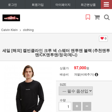
로그인
회원가입
마이페이지
최근본상품
Calvin Klein
clothing
0
세일 [해외] 켈빈클라인 크루 넥 스웨터 맨투맨 블랙 (추천맨투
맨/CK맨투맨/정국/제니)
97,000
상품가
원
배송비
개별(비례추가)
SIZE
수량