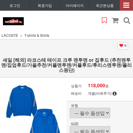
로그인
회원가입
마이페이지
최근본상품
LACOSTE
T-shirts & Shirts
0
세일 [해외] 라코스테 테이프 크루 맨투맨 or 집후드 (추천맨투
맨/집업후드/가을추천/커플맨투맨/커플후드/후리스맨투맨/플리
스원단)
118,000
상품가
원
배송비
개별(비례추가)
유형
SIZE