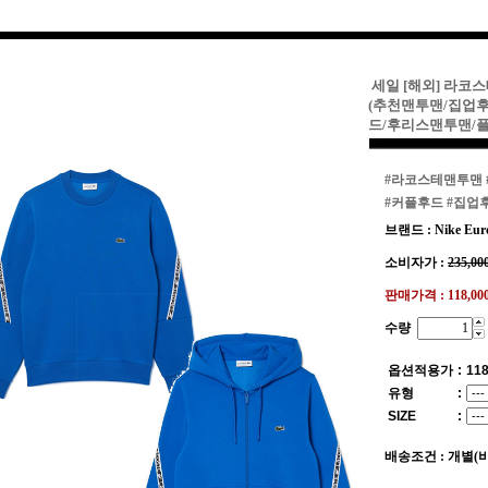
세일 [해외] 라코스
(추천맨투맨/집업
드/후리스맨투맨/
#라코스테맨투맨
#커플후드
#집업
브랜드 : Nike Eur
소비자가 :
235,00
판매가격 :
118,0
수량
옵션적용가
:
118
유형
:
SIZE
:
배송조건 : 개별(