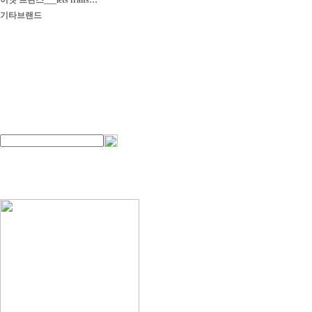
이엣 프란스___iets frans…
기타브랜드