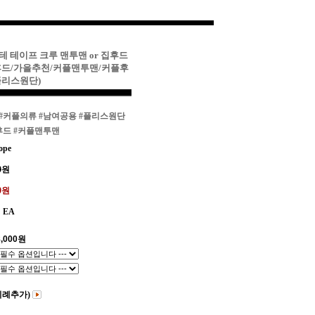
테 테이프 크루 맨투맨 or 집후드
후드/가을추천/커플맨투맨/커플후
플리스원단)
#커플의류
#남여공용
#플리스원단
후드
#커플맨투맨
ope
0
원
00원
EA
,000
원
비례추가)