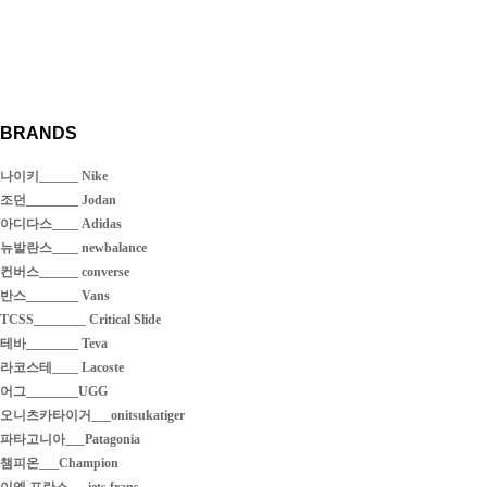
BRANDS
나이키______ Nike
조던________ Jodan
아디다스____ Adidas
뉴발란스____ newbalance
컨버스______ converse
반스________ Vans
TCSS________ Critical Slide
테바________ Teva
라코스테____ Lacoste
어그________UGG
오니츠카타이거___onitsukatiger
파타고니아___Patagonia
챔피온___Champion