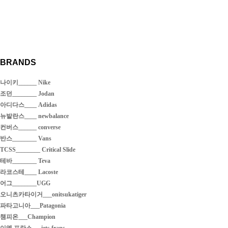
BRANDS
나이키______ Nike
조던________ Jodan
아디다스____ Adidas
뉴발란스____ newbalance
컨버스______ converse
반스________ Vans
TCSS________ Critical Slide
테바________ Teva
라코스테____ Lacoste
어그________UGG
오니츠카타이거___onitsukatiger
파타고니아___Patagonia
챔피온___Champion