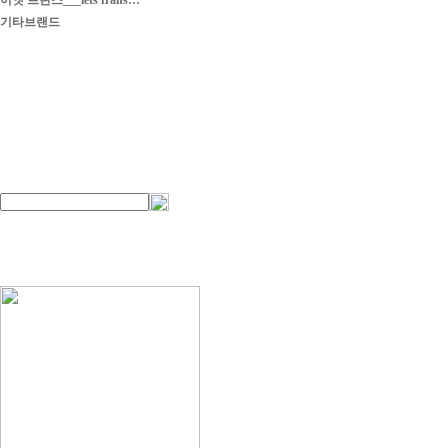
이엣 프란스___iets frans…
기타브랜드