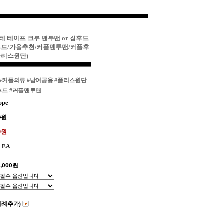
테 테이프 크루 맨투맨 or 집후드
후드/가을추천/커플맨투맨/커플후
플리스원단)
#커플의류
#남여공용
#플리스원단
후드
#커플맨투맨
ope
0
원
00원
EA
,000
원
비례추가)