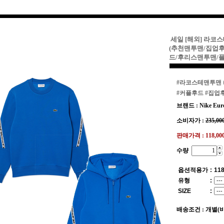
세일 [해외] 라코스
(추천맨투맨/집업
드/후리스맨투맨/
#라코스테맨투맨
#커플후드
#집업
브랜드 : Nike Eur
소비자가 :
235,00
판매가격 :
118,0
수량
옵션적용가
:
118
유형
:
SIZE
:
배송조건 : 개별(