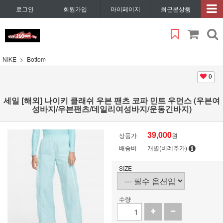
로그인
회원가입
마이페이지
최근본상품
NIKE
Bottom
0
세일 [해외] 나이키 클래쉬 우븐 팬츠 코파 민트 우먼스 (우븐여
성바지/우븐팬츠/데일리여성바지/운동긴바지)
39,000
상품가
원
배송비
개별(비례추가)
SIZE
수량