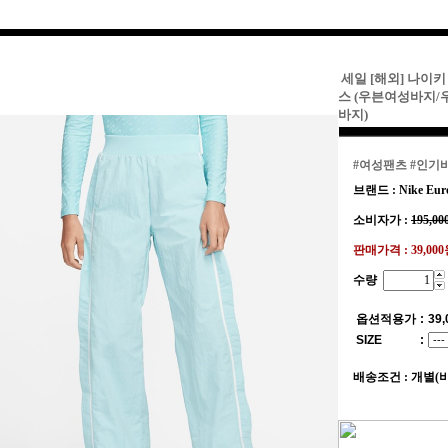
세일 [해외] 나이키
스 (우븐여성바지
바지)
#여성팬츠
#인기
브랜드 : Nike Eur
소비자가 :
195,00
판매가격 :
39,00
수량
옵션적용가
:
39,
SIZE
:
배송조건 : 개별(