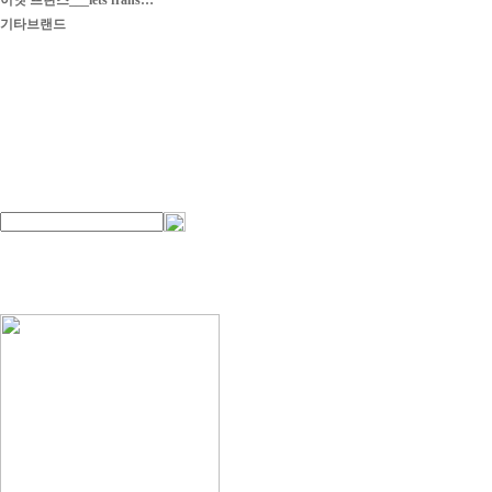
이엣 프란스___iets frans…
기타브랜드