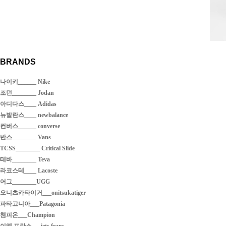
BRANDS
나이키______ Nike
조던________ Jodan
아디다스____ Adidas
뉴발란스____ newbalance
컨버스______ converse
반스________ Vans
TCSS________ Critical Slide
테바________ Teva
라코스테____ Lacoste
어그________UGG
오니츠카타이거___onitsukatiger
파타고니아___Patagonia
챔피온___Champion