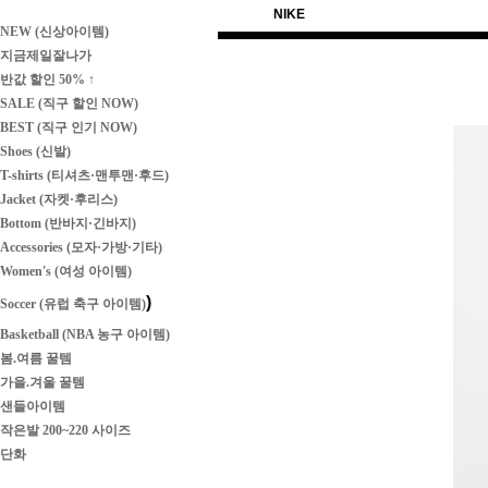
NIKE
NEW (신상아이템)
지금제일잘나가
반값 할인 50% ↑
SALE (직구 할인 NOW)
BEST (직구 인기 NOW)
Shoes (신발)
T-shirts (티셔츠·맨투맨·후드)
Jacket (자켓·후리스)
Bottom (반바지·긴바지)
Accessories (모자·가방·기타)
Women's (여성 아이템)
)
Soccer (유럽 축구 아이템)
Basketball (NBA 농구 아이템)
봄.여름 꿀템
가을.겨울 꿀템
샌들아이템
작은발 200~220 사이즈
단화