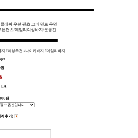
 클래쉬 우븐 팬츠 코파 민트 우먼
/우븐팬츠/데일리여성바지/운동긴
바지
#여성추천
#나이키바지
#데일리바지
ope
0
원
0원
EA
000
원
비례추가)