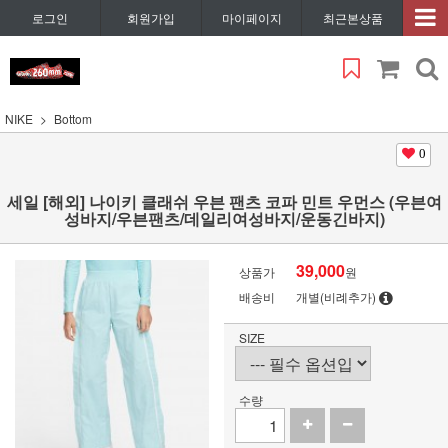
로그인
회원가입
마이페이지
최근본상품
NIKE
Bottom
0
세일 [해외] 나이키 클래쉬 우븐 팬츠 코파 민트 우먼스 (우븐여
성바지/우븐팬츠/데일리여성바지/운동긴바지)
39,000
상품가
원
배송비
개별(비례추가)
SIZE
수량