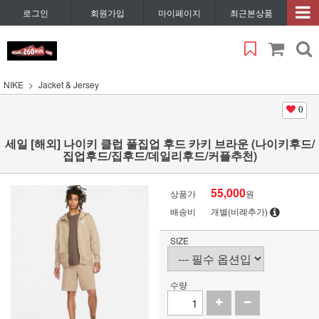
로그인
회원가입
마이페이지
최근본상품
NIKE
Jacket & Jersey
0
세일 [해외] 나이키 클럽 풀집업 후드 카키 브라운 (나이키후드/
집업후드/집후드/데일리후드/커플추천)
55,000
상품가
원
배송비
개별(비례추가)
SIZE
수량