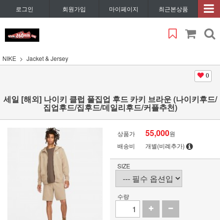
로그인
회원가입
마이페이지
최근본상품
NIKE
Jacket & Jersey
0
세일 [해외] 나이키 클럽 풀집업 후드 카키 브라운 (나이키후드/
집업후드/집후드/데일리후드/커플추천)
55,000
상품가
원
배송비
개별(비례추가)
SIZE
수량