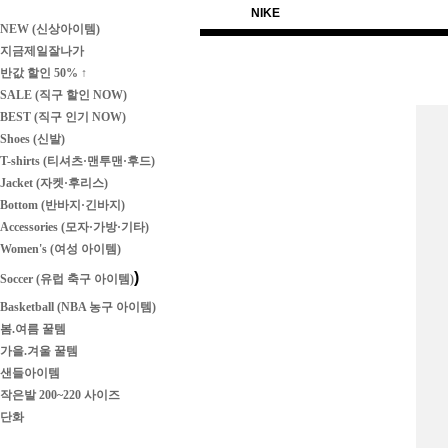
NIKE
NEW (신상아이템)
지금제일잘나가
반값 할인 50% ↑
SALE (직구 할인 NOW)
BEST (직구 인기 NOW)
Shoes (신발)
T-shirts (티셔츠·맨투맨·후드)
Jacket (자켓·후리스)
Bottom (반바지·긴바지)
Accessories (모자·가방·기타)
Women's (여성 아이템)
)
Soccer (유럽 축구 아이템)
Basketball (NBA 농구 아이템)
봄.여름 꿀템
가을.겨울 꿀템
샌들아이템
작은발 200~220 사이즈
단화