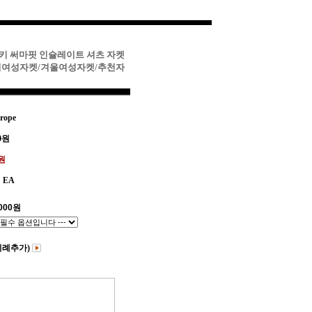
이키 써마핏 인슐레이트 셔츠 자켓
키여성자켓/겨울여성자켓/추천자
rope
0
원
0원
EA
000
원
비례추가)