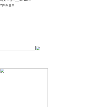
이엣 프란스___iets frans…
기타브랜드