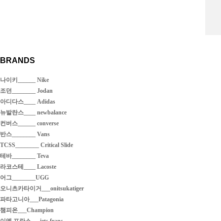
BRANDS
나이키______ Nike
조던________ Jodan
아디다스____ Adidas
뉴발란스____ newbalance
컨버스______ converse
반스________ Vans
TCSS________ Critical Slide
테바________ Teva
라코스테____ Lacoste
어그________UGG
오니츠카타이거___onitsukatiger
파타고니아___Patagonia
챔피온___Champion