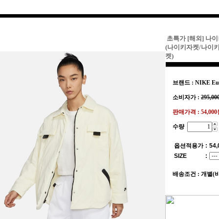
초특가 [해외] 나
(나이키자켓/나이
켓)
브랜드 : NIKE Eu
소비자가 :
295,00
판매가격 :
54,00
수량
옵션적용가
:
54,
SIZE
:
배송조건 : 개별(