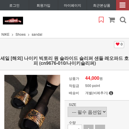
로그인
회원가입
마이페이지
최근본상품
NIKE
Shoes
sandal
0
세일 [해외] 나이키 빅토리 원 슬라이드 슬리퍼 샌들 레오파드 호
피 (cn9676-010/나이키슬리퍼)
44,000
상품가
원
적립금
500 point
배송비
개별(비례추가)
SIZE
수량