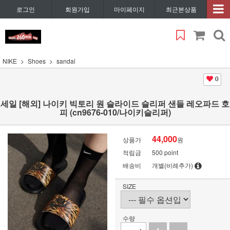
로그인
회원가입
마이페이지
최근본상품
NIKE
Shoes
sandal
0
세일 [해외] 나이키 빅토리 원 슬라이드 슬리퍼 샌들 레오파드 호
피 (cn9676-010/나이키슬리퍼)
44,000
상품가
원
적립금
500 point
배송비
개별(비례추가)
SIZE
수량