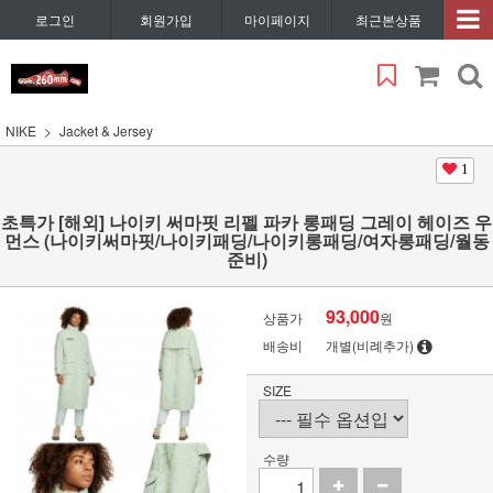
로그인
회원가입
마이페이지
최근본상품
NIKE
Jacket & Jersey
1
초특가 [해외] 나이키 써마핏 리펠 파카 롱패딩 그레이 헤이즈 우
먼스 (나이키써마핏/나이키패딩/나이키롱패딩/여자롱패딩/월동
준비)
93,000
상품가
원
배송비
개별(비례추가)
SIZE
수량