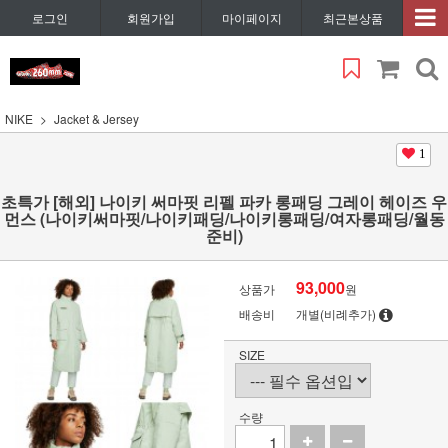
로그인
회원가입
마이페이지
최근본상품
NIKE
Jacket & Jersey
1
초특가 [해외] 나이키 써마핏 리펠 파카 롱패딩 그레이 헤이즈 우
먼스 (나이키써마핏/나이키패딩/나이키롱패딩/여자롱패딩/월동
준비)
93,000
상품가
원
배송비
개별(비례추가)
SIZE
수량