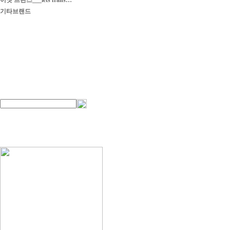
이엣 프란스___iets frans…
기타브랜드