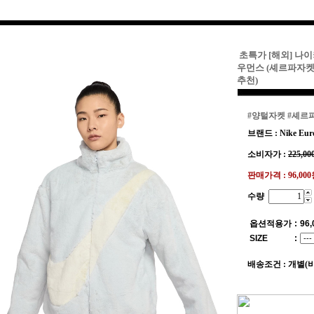
초특가 [해외] 나이
우먼스 (셰르파자켓
추천)
#양털자켓
#셰르
브랜드 : Nike Eur
소비자가 :
225,00
판매가격 :
96,00
수량
옵션적용가
:
96,
SIZE
:
배송조건 : 개별(