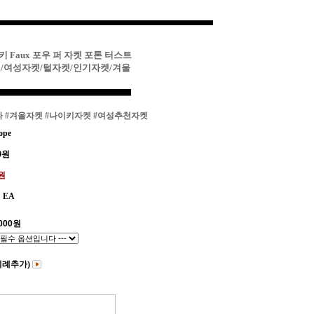
키 Faux 포우 퍼 자켓 포톤 터스트
/여성자켓/털자켓/인기자켓/겨울
파
#겨울자켓
#나이키자켓
#여성추천자켓
ope
0
원
0원
EA
000
원
비례추가)