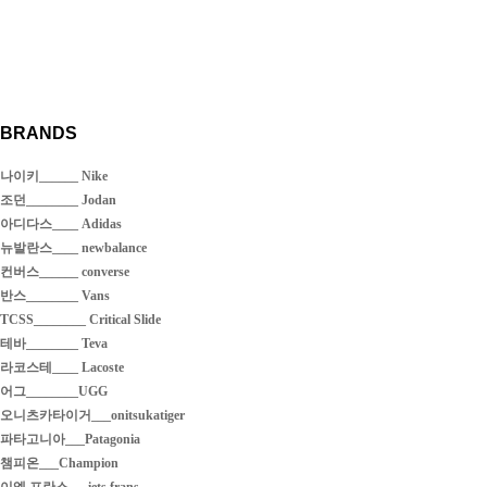
BRANDS
나이키______ Nike
조던________ Jodan
아디다스____ Adidas
뉴발란스____ newbalance
컨버스______ converse
반스________ Vans
TCSS________ Critical Slide
테바________ Teva
라코스테____ Lacoste
어그________UGG
오니츠카타이거___onitsukatiger
파타고니아___Patagonia
챔피온___Champion