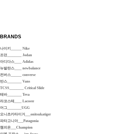
BRANDS
나이키______ Nike
조던________ Jodan
아디다스____ Adidas
뉴발란스____ newbalance
컨버스______ converse
반스________ Vans
TCSS________ Critical Slide
테바________ Teva
라코스테____ Lacoste
어그________UGG
오니츠카타이거___onitsukatiger
파타고니아___Patagonia
챔피온___Champion