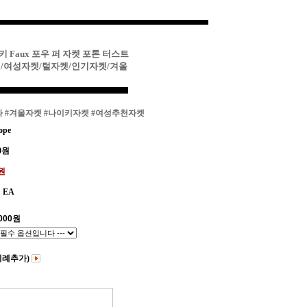
키 Faux 포우 퍼 자켓 포톤 터스트
/여성자켓/털자켓/인기자켓/겨울
파
#겨울자켓
#나이키자켓
#여성추천자켓
ope
0
원
0원
EA
000
원
비례추가)