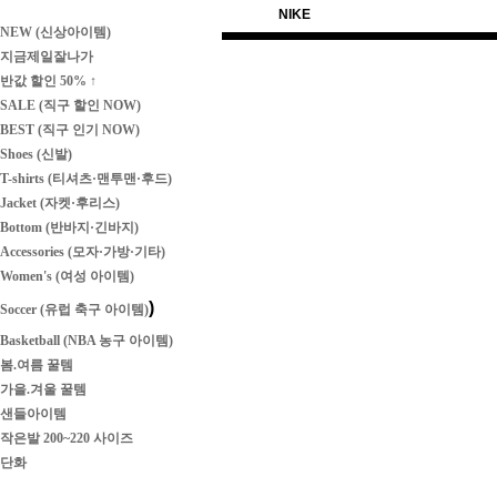
NIKE
NEW (신상아이템)
지금제일잘나가
반값 할인 50% ↑
SALE (직구 할인 NOW)
BEST (직구 인기 NOW)
Shoes (신발)
T-shirts (티셔츠·맨투맨·후드)
Jacket (자켓·후리스)
Bottom (반바지·긴바지)
Accessories (모자·가방·기타)
Women's (여성 아이템)
)
Soccer (유럽 축구 아이템)
Basketball (NBA 농구 아이템)
봄.여름 꿀템
가을.겨울 꿀템
샌들아이템
작은발 200~220 사이즈
단화