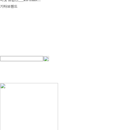
이엣 프란스___iets frans…
기타브랜드