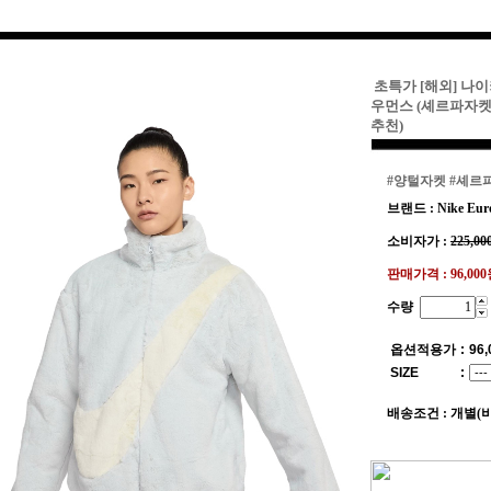
초특가 [해외] 나이
우먼스 (셰르파자켓
추천)
#양털자켓
#셰르
브랜드 : Nike Eur
소비자가 :
225,00
판매가격 :
96,00
수량
옵션적용가
:
96,
SIZE
:
배송조건 : 개별(