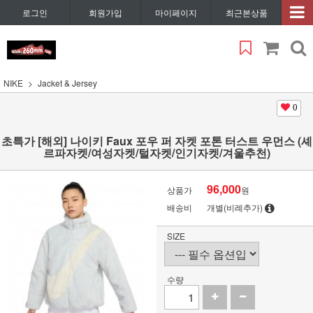
로그인
회원가입
마이페이지
최근본상품
NIKE
Jacket & Jersey
0
초특가 [해외] 나이키 Faux 포우 퍼 자켓 포톤 터스트 우먼스 (셰
르파자켓/여성자켓/털자켓/인기자켓/겨울추천)
96,000
상품가
원
배송비
개별(비례추가)
SIZE
수량