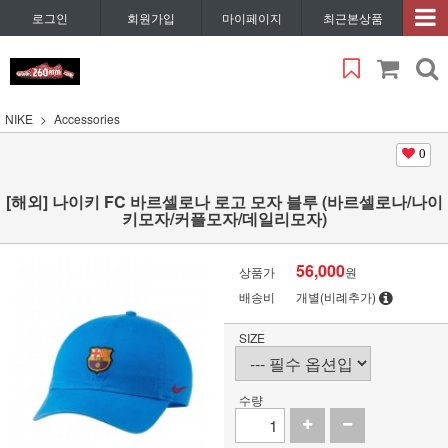
로그인
회원가입
마이페이지
최근본상품
NIKE
Accessories
0
[해외] 나이키 FC 바르셀로나 로고 모자 블루 (바르셀로나/나이
키모자/커플모자/데일리모자)
56,000
상품가
원
배송비
개별(비례추가)
SIZE
수량