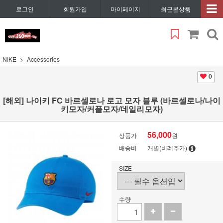
로그인
회원가입
마이페이지
최근본상품
NIKE
Accessories
0
[해외] 나이키 FC 바르셀로나 로고 모자 블루 (바르셀로나/나이
키모자/커플모자/데일리모자)
56,000
상품가
원
배송비
개별(비례추가)
SIZE
수량