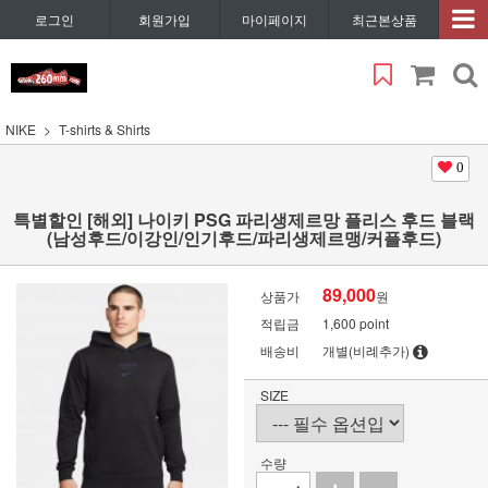
로그인
회원가입
마이페이지
최근본상품
NIKE
T-shirts & Shirts
0
특별할인 [해외] 나이키 PSG 파리생제르망 플리스 후드 블랙
(남성후드/이강인/인기후드/파리생제르맹/커플후드)
89,000
상품가
원
적립금
1,600 point
배송비
개별(비례추가)
SIZE
수량