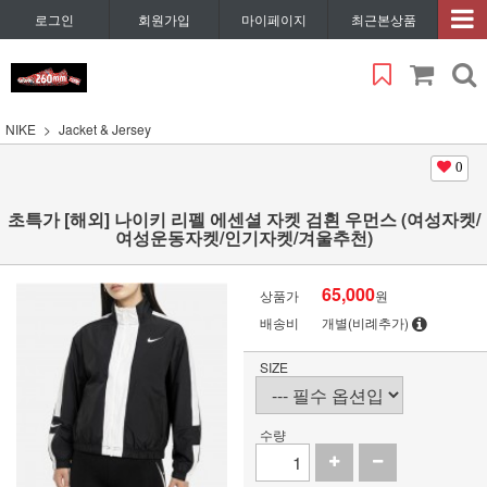
로그인
회원가입
마이페이지
최근본상품
NIKE
Jacket & Jersey
0
초특가 [해외] 나이키 리펠 에센셜 자켓 검흰 우먼스 (여성자켓/
여성운동자켓/인기자켓/겨울추천)
65,000
상품가
원
배송비
개별(비례추가)
SIZE
수량