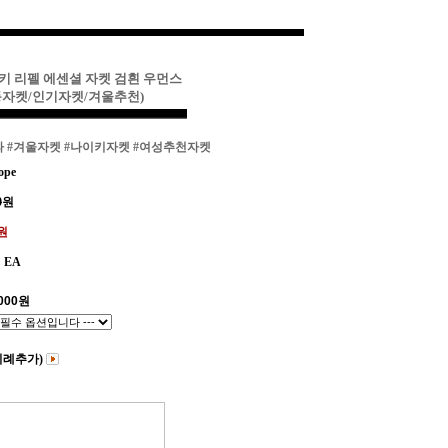
이키 리펠 에센셜 자켓 검흰 우먼스
동자켓/인기자켓/겨울추천)
파
#겨울자켓
#나이키자켓
#여성추천자켓
ope
0
원
0원
EA
000
원
비례추가)