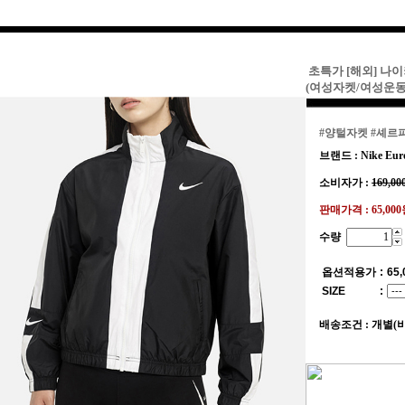
초특가 [해외] 나
(여성자켓/여성운
#양털자켓
#셰르
브랜드 : Nike Eur
소비자가 :
169,00
판매가격 :
65,00
수량
옵션적용가
:
65,
SIZE
:
배송조건 : 개별(