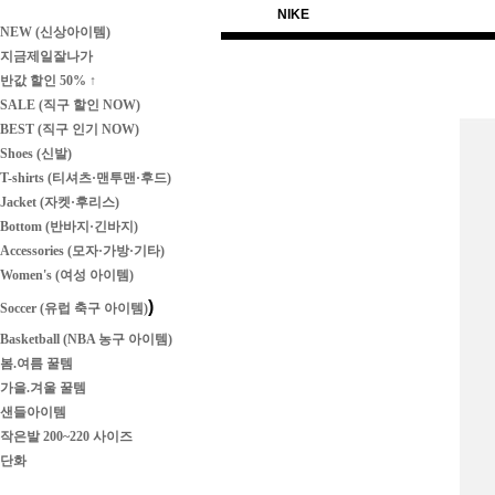
NIKE
NEW (신상아이템)
지금제일잘나가
반값 할인 50% ↑
SALE (직구 할인 NOW)
BEST (직구 인기 NOW)
Shoes (신발)
T-shirts (티셔츠·맨투맨·후드)
Jacket (자켓·후리스)
Bottom (반바지·긴바지)
Accessories (모자·가방·기타)
Women's (여성 아이템)
)
Soccer (유럽 축구 아이템)
Basketball (NBA 농구 아이템)
봄.여름 꿀템
가을.겨울 꿀템
샌들아이템
작은발 200~220 사이즈
단화