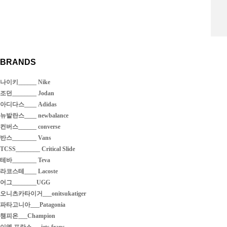
BRANDS
나이키______ Nike
조던________ Jodan
아디다스____ Adidas
뉴발란스____ newbalance
컨버스______ converse
반스________ Vans
TCSS________ Critical Slide
테바________ Teva
라코스테____ Lacoste
어그________UGG
오니츠카타이거___onitsukatiger
파타고니아___Patagonia
챔피온___Champion