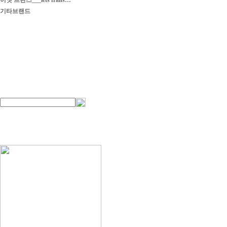
이엣 프란스___iets frans…
기타브랜드