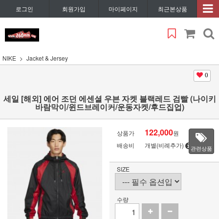
로그인
회원가입
마이페이지
최근본상품
NIKE
Jacket & Jersey
0
세일 [해외] 에어 조던 에센셜 우븐 자켓 블랙레드 검빨 (나이키
바람막이/윈드브레이커/운동자켓/후드집업)
122,000
상품가
원
배송비
개별(비례추가)
관련상품
SIZE
수량