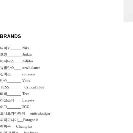
BRANDS
나이키______ Nike
조던________ Jodan
아디다스____ Adidas
뉴발란스____ newbalance
컨버스______ converse
반스________ Vans
TCSS________ Critical Slide
테바________ Teva
라코스테____ Lacoste
어그________UGG
오니츠카타이거___onitsukatiger
파타고니아___Patagonia
챔피온___Champion