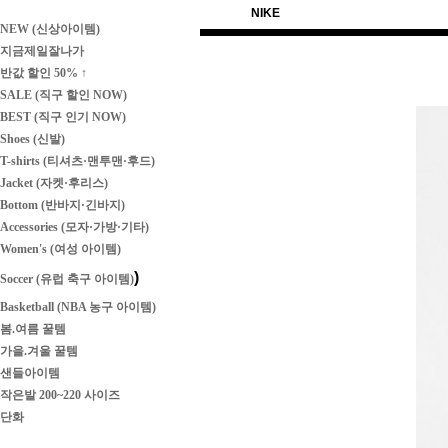
NIKE
NEW (신상아이템)
지금제일잘나가
반값 할인 50% ↑
SALE (직구 할인 NOW)
BEST (직구 인기 NOW)
Shoes (신발)
T-shirts (티셔츠·맨투맨·후드)
Jacket (자켓·후리스)
Bottom (반바지·긴바지)
Accessories (모자·가방·기타)
Women's (여성 아이템)
)
Soccer (유럽 축구 아이템)
Basketball (NBA 농구 아이템)
봄.여름 꿀템
가을.겨울 꿀템
샌들아이템
작은발 200~220 사이즈
단화