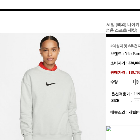
세일 [해외] 나이키 N
성용 스포츠 재킷)
#여성자켓
#추천
브랜드 : Nike Eur
소비자가 :
230,00
판매가격 :
119,7
수량
옵션적용가
:
119
SIZE
:
배송조건 : 개별(