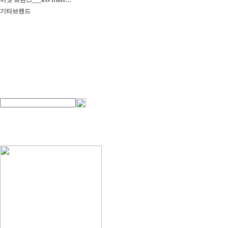
이엣 프란스___iets frans…
기타브랜드