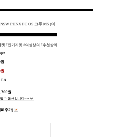
SW PHNX FC OS 크루 MS (여
자켓
#인기자켓
#여성상의
#추천상의
ope
0
원
00원
EA
,700
원
비례추가)