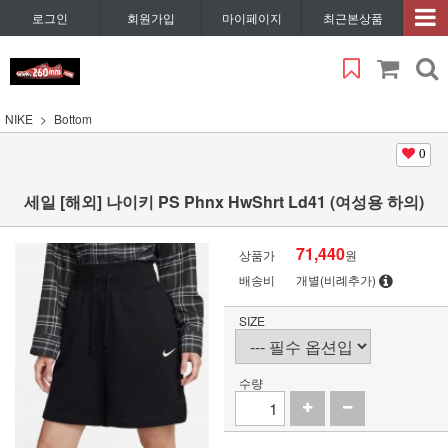
로그인
회원가입
마이페이지
최근본상품
NIKE
Bottom
0
세일 [해외] 나이키 PS Phnx HwShrt Ld41 (여성용 하의)
71,440
상품가
원
배송비
개별(비례추가)
SIZE
수량