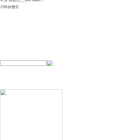
이엣 프란스___iets frans…
기타브랜드