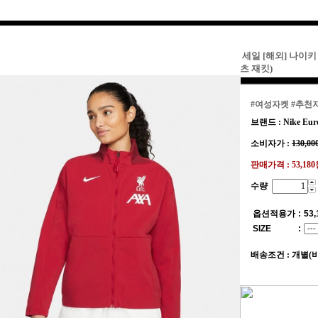
세일 [해외] 나이키 Lf
츠 재킷)
#여성자켓
#추천
브랜드 : Nike Eur
소비자가 :
130,00
판매가격 :
53,18
수량
옵션적용가
:
53,
SIZE
:
배송조건 : 개별(