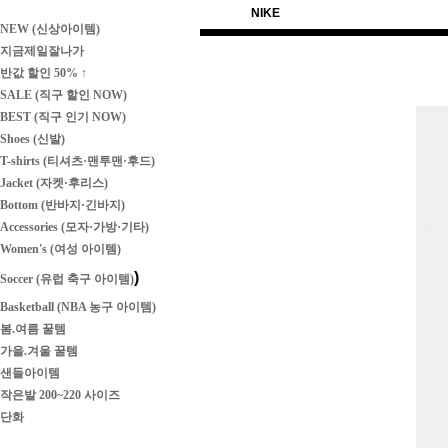
NIKE
NEW (신상아이템)
지금제일잘나가
반값 할인 50% ↑
SALE (직구 할인 NOW)
BEST (직구 인기 NOW)
Shoes (신발)
T-shirts (티셔츠·맨투맨·후드)
Jacket (자켓·후리스)
Bottom (반바지·긴바지)
Accessories (모자·가방·기타)
Women's (여성 아이템)
)
Soccer (유럽 축구 아이템)
Basketball (NBA 농구 아이템)
봄.여름 꿀템
가을.겨울 꿀템
샌들아이템
작은발 200~220 사이즈
단화