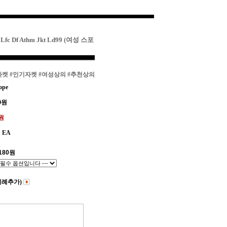
c Df Athm Jkt Ld99 (여성 스포
자켓
#인기자켓
#여성상의
#추천상의
ope
0
원
0원
EA
180
원
비례추가)