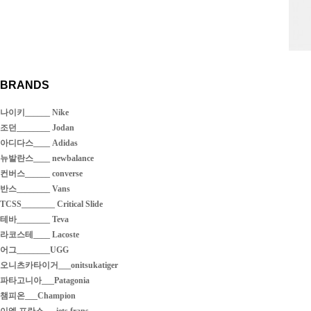
BRANDS
나이키______ Nike
조던________ Jodan
아디다스____ Adidas
뉴발란스____ newbalance
컨버스______ converse
반스________ Vans
TCSS________ Critical Slide
테바________ Teva
라코스테____ Lacoste
어그________UGG
오니츠카타이거___onitsukatiger
파타고니아___Patagonia
챔피온___Champion