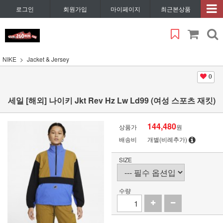
로그인
회원가입
마이페이지
최근본상품
NIKE
Jacket & Jersey
0
세일 [해외] 나이키 Jkt Rev Hz Lw Ld99 (여성 스포츠 재킷)
144,480
상품가
원
배송비
개별(비례추가)
SIZE
수량