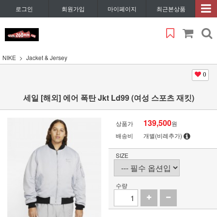
로그인
회원가입
마이페이지
최근본상품
NIKE
Jacket & Jersey
0
세일 [해외] 에어 폭탄 Jkt Ld99 (여성 스포츠 재킷)
139,500
상품가
원
배송비
개별(비례추가)
SIZE
수량