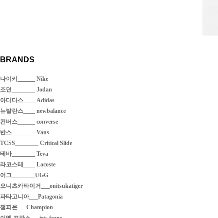
BRANDS
나이키______ Nike
조던________ Jodan
아디다스____ Adidas
뉴발란스____ newbalance
컨버스______ converse
반스________ Vans
TCSS________ Critical Slide
테바________ Teva
라코스테____ Lacoste
어그________UGG
오니츠카타이거___onitsukatiger
파타고니아___Patagonia
챔피온___Champion