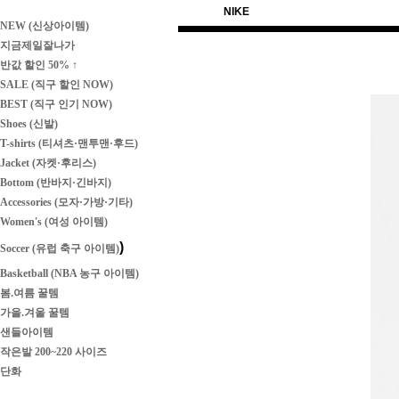
NIKE
NEW (신상아이템)
지금제일잘나가
반값 할인 50% ↑
SALE (직구 할인 NOW)
BEST (직구 인기 NOW)
Shoes (신발)
T-shirts (티셔츠·맨투맨·후드)
Jacket (자켓·후리스)
Bottom (반바지·긴바지)
Accessories (모자·가방·기타)
Women's (여성 아이템)
)
Soccer (유럽 축구 아이템)
Basketball (NBA 농구 아이템)
봄.여름 꿀템
가을.겨울 꿀템
샌들아이템
작은발 200~220 사이즈
단화