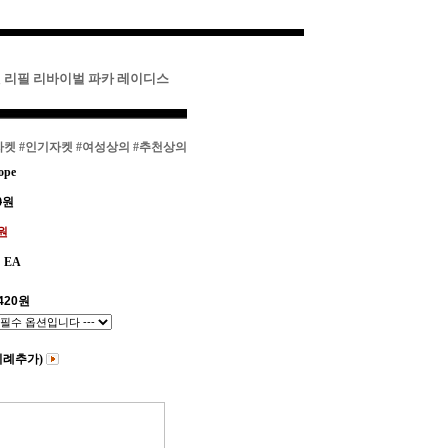
핏 리필 리바이벌 파카 레이디스
자켓
#인기자켓
#여성상의
#추천상의
ope
0
원
0원
EA
420
원
비례추가)