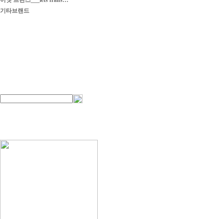
이엣 프란스___iets frans…
기타브랜드