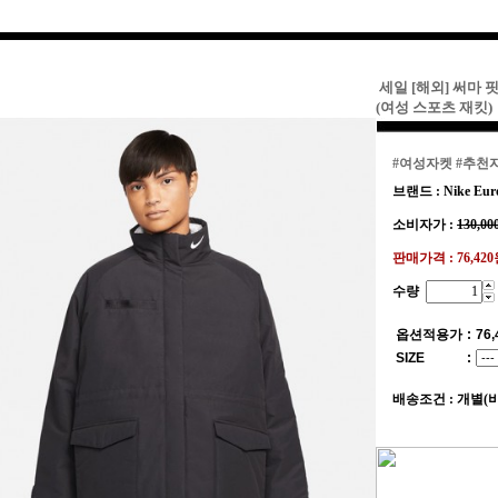
세일 [해외] 써마 
(여성 스포츠 재킷)
#여성자켓
#추천
브랜드 : Nike Eur
소비자가 :
130,00
판매가격 :
76,42
수량
옵션적용가
:
76,
SIZE
:
배송조건 : 개별(