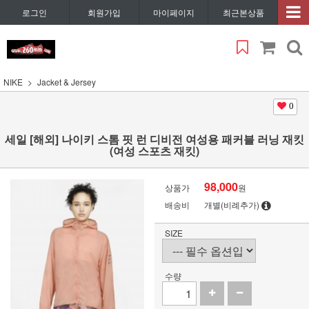
로그인
회원가입
마이페이지
최근본상품
NIKE
Jacket & Jersey
0
세일 [해외] 나이키 스톰 핏 런 디비전 여성용 패커블 러닝 재킷
(여성 스포츠 재킷)
98,000
상품가
원
배송비
개별(비례추가)
SIZE
수량