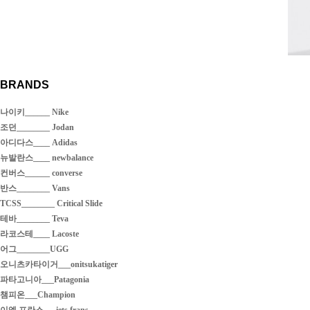
BRANDS
나이키______ Nike
조던________ Jodan
아디다스____ Adidas
뉴발란스____ newbalance
컨버스______ converse
반스________ Vans
TCSS________ Critical Slide
테바________ Teva
라코스테____ Lacoste
어그________UGG
오니츠카타이거___onitsukatiger
파타고니아___Patagonia
챔피온___Champion