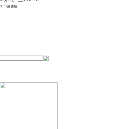
이엣 프란스___iets frans…
기타브랜드