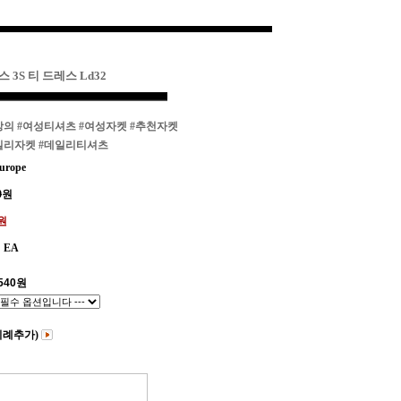
 3S 티 드레스 Ld32
상의
#여성티셔츠
#여성자켓
#추천자켓
일리자켓
#데일리티셔츠
urope
0
원
0원
EA
540
원
비례추가)