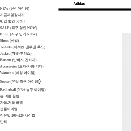
Adidas
NEW (신상아이템)
지금제일잘나가
반값 할인 50% ↑
SALE (직구 할인 NOW)
BEST (직구 인기 NOW)
Shoes (신발)
T-shirts (티셔츠·맨투맨·후드)
Jacket (자켓·후리스)
Bottom (반바지·긴바지)
Accessories (모자·가방·기타)
Women's (여성 아이템)
)
Soccer (유럽 축구 아이템)
Basketball (NBA 농구 아이템)
봄.여름 꿀템
가을.겨울 꿀템
샌들아이템
작은발 200~220 사이즈
단화