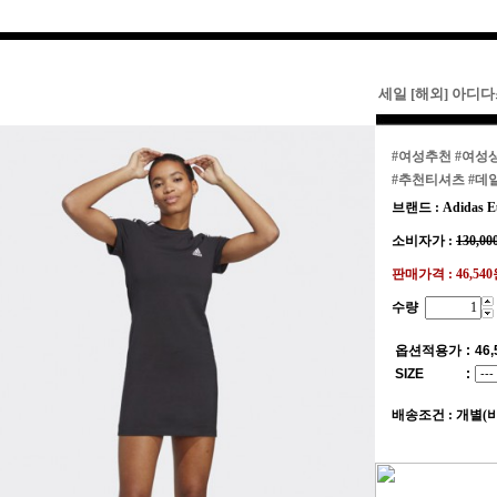
세일 [해외] 아디다스
#여성추천
#여성
#추천티셔츠
#데
브랜드 : Adidas E
소비자가 :
130,00
판매가격 :
46,54
수량
옵션적용가
:
46,
SIZE
:
배송조건 : 개별(