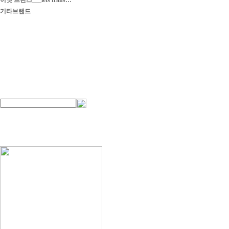
이엣 프란스___iets frans…
기타브랜드