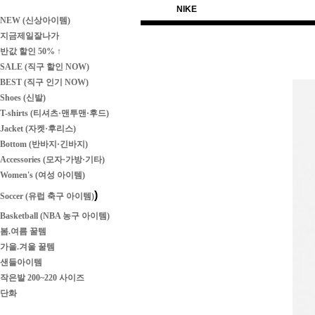
NIKE
NEW (신상아이템)
지금제일잘나가
반값 할인 50% ↑
SALE (직구 할인 NOW)
BEST (직구 인기 NOW)
Shoes (신발)
T-shirts (티셔츠·맨투맨·후드)
Jacket (자켓·후리스)
Bottom (반바지·긴바지)
Accessories (모자·가방·기타)
Women's (여성 아이템)
)
Soccer (유럽 축구 아이템)
Basketball (NBA 농구 아이템)
봄.여름 꿀템
가을.겨울 꿀템
샌들아이템
작은발 200~220 사이즈
단화