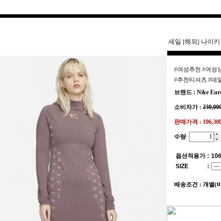
세일 [해외] 나이키
#여성추천
#여성
#추천티셔츠
#데
브랜드 : Nike Eur
소비자가 :
230,00
판매가격 :
106,3
수량
옵션적용가
:
106
SIZE
:
배송조건 : 개별(