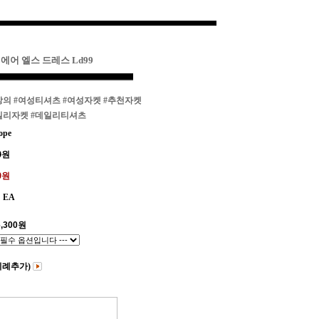
 에어 엘스 드레스 Ld99
상의
#여성티셔츠
#여성자켓
#추천자켓
일리자켓
#데일리티셔츠
ope
0
원
00원
EA
,300
원
비례추가)