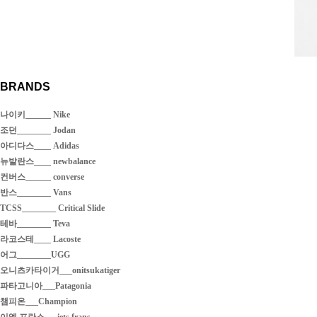
BRANDS
나이키______ Nike
조던________ Jodan
아디다스____ Adidas
뉴발란스____ newbalance
컨버스______ converse
반스________ Vans
TCSS________ Critical Slide
테바________ Teva
라코스테____ Lacoste
어그________UGG
오니츠카타이거___onitsukatiger
파타고니아___Patagonia
챔피온___Champion