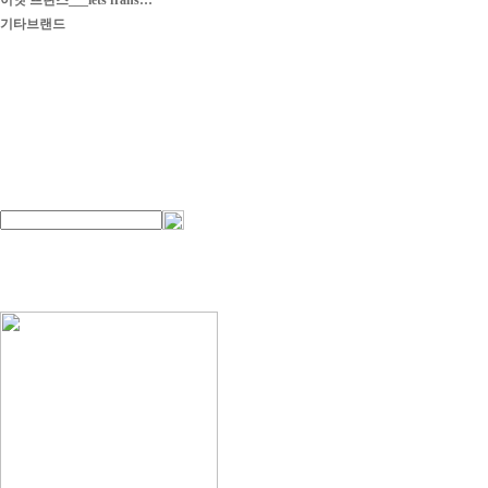
이엣 프란스___iets frans…
기타브랜드