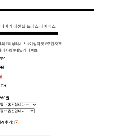
키 나이키 에센셜 드레스 레이디스
상의
#여성티셔츠
#여성자켓
#추천자켓
일리자켓
#데일리티셔츠
ope
0
원
0원
EA
260
원
비례추가)