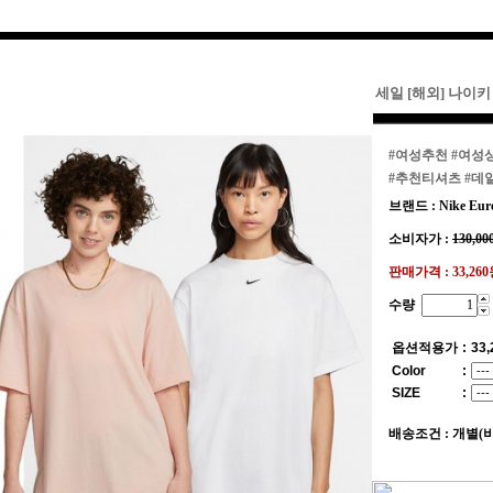
세일 [해외] 나이
#여성추천
#여성
#추천티셔츠
#데
브랜드 : Nike Eur
소비자가 :
130,00
판매가격 :
33,26
수량
옵션적용가
:
33,
Color
:
SIZE
:
배송조건 : 개별(