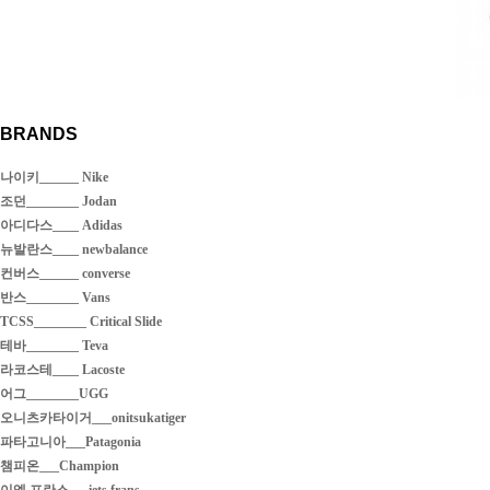
BRANDS
나이키______ Nike
조던________ Jodan
아디다스____ Adidas
뉴발란스____ newbalance
컨버스______ converse
반스________ Vans
TCSS________ Critical Slide
테바________ Teva
라코스테____ Lacoste
어그________UGG
오니츠카타이거___onitsukatiger
파타고니아___Patagonia
챔피온___Champion