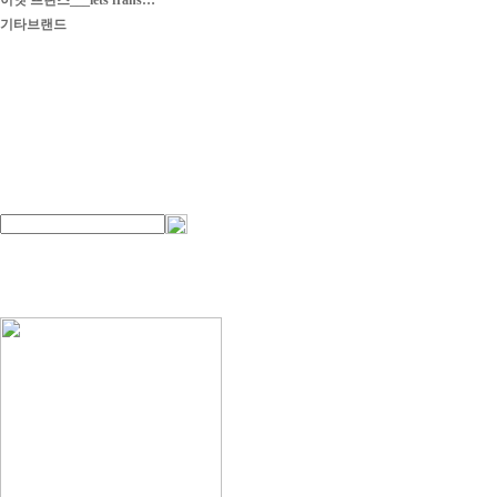
이엣 프란스___iets frans…
기타브랜드