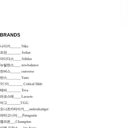
BRANDS
나이키______ Nike
조던________ Jodan
아디다스____ Adidas
뉴발란스____ newbalance
컨버스______ converse
반스________ Vans
TCSS________ Critical Slide
테바________ Teva
라코스테____ Lacoste
어그________UGG
오니츠카타이거___onitsukatiger
파타고니아___Patagonia
챔피온___Champion