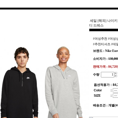
세일 [해외] 나이
디 드레스
#여성추천
#여성
#추천티셔츠
#데
브랜드 : Nike Eur
소비자가 :
130,00
판매가격 :
84,72
수량
옵션적용가
:
84,
Color
:
SIZE
:
배송조건 : 개별(