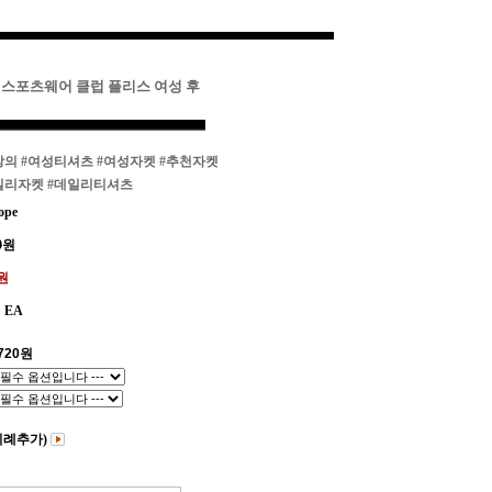
키 스포츠웨어 클럽 플리스 여성 후
상의
#여성티셔츠
#여성자켓
#추천자켓
일리자켓
#데일리티셔츠
ope
0
원
0원
EA
720
원
비례추가)