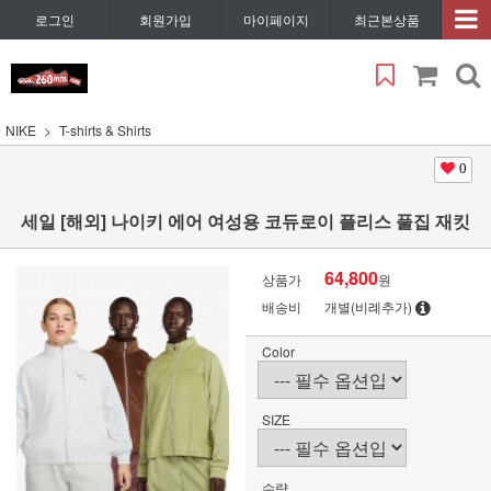
로그인
회원가입
마이페이지
최근본상품
NIKE
T-shirts & Shirts
0
세일 [해외] 나이키 에어 여성용 코듀로이 플리스 풀집 재킷
64,800
상품가
원
배송비
개별(비례추가)
Color
SIZE
수량