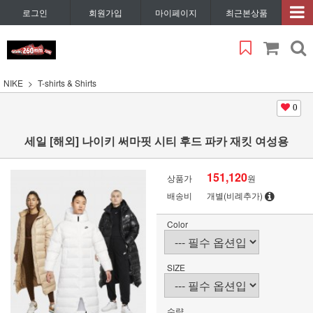
로그인
회원가입
마이페이지
최근본상품
NIKE
T-shirts & Shirts
0
세일 [해외] 나이키 써마핏 시티 후드 파카 재킷 여성용
151,120
상품가
원
배송비
개별(비례추가)
Color
SIZE
수량