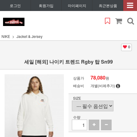
로그인
회원가입
마이페이지
최근본상품
NIKE
Jacket & Jersey
0
세일 [해외] 나이키 트렌드 Rgby 탑 Sn99
78,080
상품가
원
배송비
개별(비례추가)
SIZE
수량