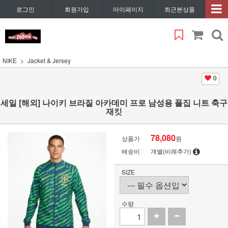
로그인
회원가입
마이페이지
최근본상품
NIKE
Jacket & Jersey
0
세일 [해외] 나이키 브라질 아카데미 프로 남성용 풀집 니트 축구
재킷
78,080
상품가
원
배송비
개별(비례추가)
SIZE
수량