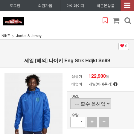
로그인
회원가입
마이페이지
최근본상품
NIKE
Jacket & Jersey
0
세일 [해외] 나이키 Eng Strk Hdjkt Sn99
122,900
상품가
원
배송비
개별(비례추가)
SIZE
수량