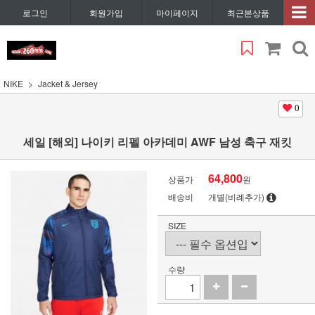
로그인
회원가입
마이페이지
최근본상품
NIKE
Jacket & Jersey
0
세일 [해외] 나이키 리펠 아카데미 AWF 남성 축구 재킷
64,800
상품가
원
배송비
개별(비례추가)
SIZE
수량