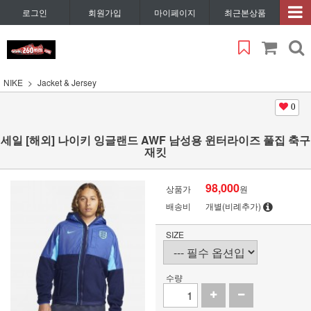
로그인
회원가입
마이페이지
최근본상품
NIKE
Jacket & Jersey
0
세일 [해외] 나이키 잉글랜드 AWF 남성용 윈터라이즈 풀집 축구
재킷
98,000
상품가
원
배송비
개별(비례추가)
SIZE
수량