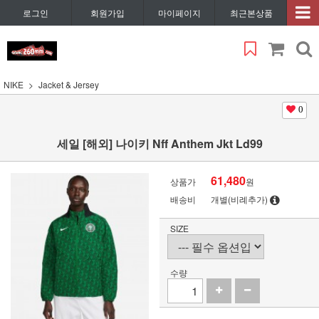
로그인
회원가입
마이페이지
최근본상품
NIKE
Jacket & Jersey
0
세일 [해외] 나이키 Nff Anthem Jkt Ld99
61,480
상품가
원
배송비
개별(비례추가)
SIZE
수량