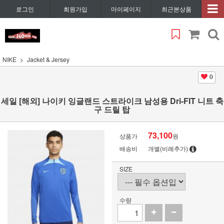
로그인
회원가입
마이페이지
최근본상품
NIKE
Jacket & Jersey
0
세일 [해외] 나이키 잉글랜드 스트라이크 남성용 Dri-FIT 니트 축
구 드릴 탑
73,100
상품가
원
배송비
개별(비례추가)
SIZE
수량