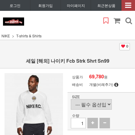
로그인
회원가입
마이페이지
최근본상품
NIKE
T-shirts & Shirts
0
세일 [해외] 나이키 Fcb Strk Shrt Sn99
69,780
상품가
원
배송비
개별(비례추가)
SIZE
수량