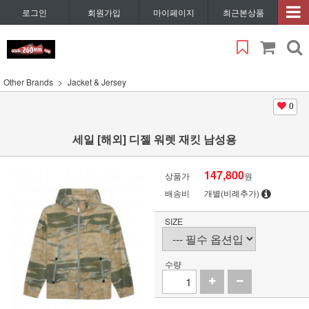
로그인
회원가입
마이페이지
최근본상품
Other Brands
Jacket & Jersey
0
세일 [해외] 디젤 워렛 재킷 남성용
147,800
상품가
원
배송비
개별(비례추가)
SIZE
수량